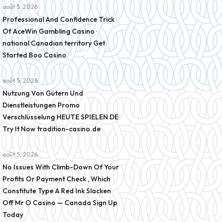
août 5, 2026
Professional And Confidence Trick
Of AceWin Gambling Casino ·
national Canadian territory Get
Started Boo Casino
août 5, 2026
Nutzung Von Gütern Und
Dienstleistungen Promo
Verschlüsselung HEUTE SPIELEN DE
Try It Now tradition-casino.de
août 5, 2026
No Issues With Climb-Down Of Your
Profits Or Payment Check , Which
Constitute Type A Red Ink Slacken
Off Mr O Casino — Canada Sign Up
Today