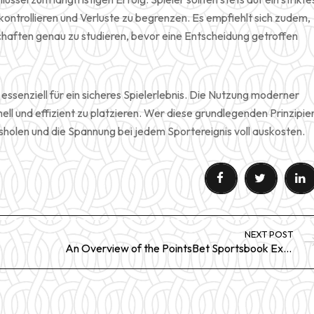
ontrollieren und Verluste zu begrenzen. Es empfiehlt sich zudem,
RES – SOFTSHELLS
chaften genau zu studieren, bevor eine Entscheidung getroffen
essenziell für ein sicheres Spielerlebnis. Die Nutzung moderner
ll und effizient zu platzieren. Wer diese grundlegenden Prinzipie
holen und die Spannung bei jedem Sportereignis voll auskosten.
NEXT POST
An Overview of the PointsBet Sportsbook Experience