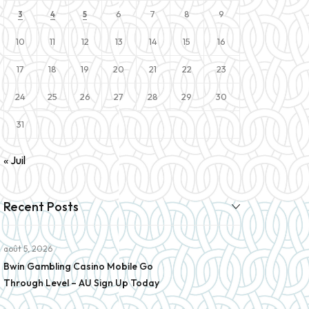
6
7
8
9
3
4
5
10
11
12
13
14
15
16
17
18
19
20
21
22
23
24
25
26
27
28
29
30
31
« Juil
Recent Posts
août 5, 2026
Bwin Gambling Casino Mobile Go
Through Level – AU Sign Up Today