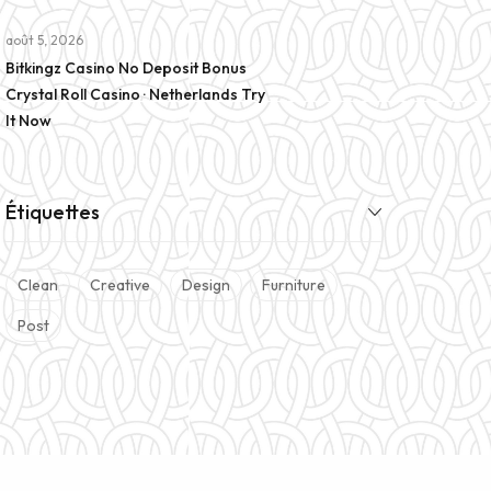
août 5, 2026
Bitkingz Casino No Deposit Bonus
Crystal Roll Casino · Netherlands Try
It Now
Étiquettes
Clean
Creative
Design
Furniture
Post