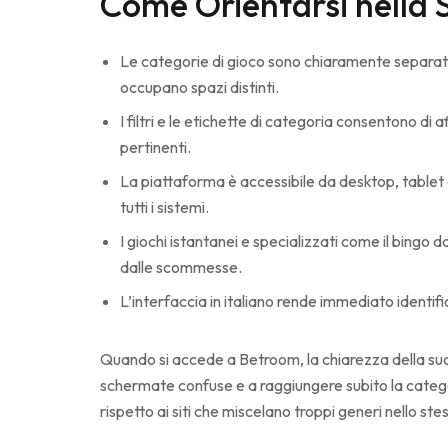
Come Orientarsi nella S
Le categorie di gioco sono chiaramente separate:
occupano spazi distinti.
I filtri e le etichette di categoria consentono di 
pertinenti.
La piattaforma è accessibile da desktop, tablet e
tutti i sistemi.
I giochi istantanei e specializzati come il bingo d
dalle scommesse.
L’interfaccia in italiano rende immediato identifi
Quando si accede a Betroom, la chiarezza della suddi
schermate confuse e a raggiungere subito la catego
rispetto ai siti che miscelano troppi generi nello ste