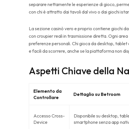
separare nettamente le esperienze di gioco, perme
con chi è attratto dai tavoli dal vivo o dai giochi ista
POLAI
La sezione casinò vero e proprio contiene giochi da
con croupier reali in trasmissione diretta. Ogni area
preferenze personali. Chi gioca da desktop, tablet 
e facili da scorrere, anche se la piattaforma non di
Aspetti Chiave della N
Elemento da
Dettaglio su Betroom
Controllare
Accesso Cross-
Disponibile su desktop, tabl
Device
smartphone senza app nati