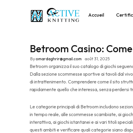
Accueil
Certifi
Betroom Casino: Come 
Prêt-à-Porter
VÊTEM
By
omardaghrir@gmail.com
août 31, 2025
Homme
T-SHI
Betroom organizza il suo catalogo di giochi seguendo 
Dalla sezione scommesse sportive ai tavoli dal vivo
Femme
POLO
di intrattenimento. Comprendere come il sito strutt
rapidamente quello che interessa, senza perdersi tra 
Enfant
SWEA
Nouvelle création
CHEMI
Le categorie principali di Betroom includono sezioni
in tempo reale, alle scommesse scambiate, ai giochi d
PULL
interattiva, ai giochi istantanei e ai vari titoli special
questi ambiti e verificare quali categorie siano dispo
GILET