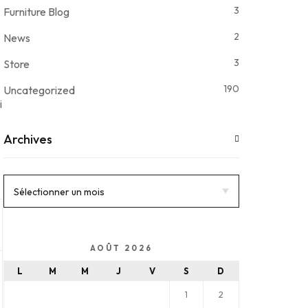
3
Furniture Blog
2
News
3
Store
190
Uncategorized
i
Archives
AOÛT 2026
L
M
M
J
V
S
D
1
2