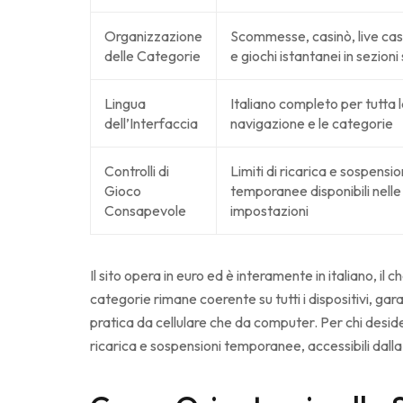
Organizzazione
Scommesse, casinò, live cas
delle Categorie
e giochi istantanei in sezion
Lingua
Italiano completo per tutta 
dell’Interfaccia
navigazione e le categorie
Controlli di
Limiti di ricarica e sospensio
Gioco
temporanee disponibili nelle
Consapevole
impostazioni
Il sito opera in euro ed è interamente in italiano, il c
categorie rimane coerente su tutti i dispositivi, gara
pratica da cellulare che da computer. Per chi deside
ricarica e sospensioni temporanee, accessibili dall