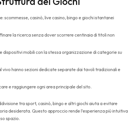
truttura dei Giochi
 scommesse, casinò, live casino, bingo e giochi istantanei
affinare la ricerca senza dover scorrere centinaia di titoli non
 dispositivi mobili con la stessa organizzazione di categorie su
al vivo hanno sezioni dedicate separate dai tavoli tradizionali e
care e raggiungere ogni area principale del sito.
visione tra sport, casinò, bingo e altri giochi aiuta a evitare
ria desiderata. Questo approccio rende l’esperienza più intuitiva
sso spazio.