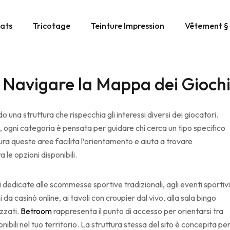
cats
Tricotage
Teinture Impression
Vêtement § 
Navigare la Mappa dei Gioch
ENTS AGENTS DE SÉCURITÉ
VÊTEMENTS SSIAP
RTS
T-SHIRTS
una struttura che rispecchia gli interessi diversi dei giocatori.
, ogni categoria è pensata per guidare chi cerca un tipo specifico
S
POLOS
ura queste aree facilita l’orientamento e aiuta a trovare
le opzioni disponibili.
TS
SWEATS
SES F1
CHEMISES F1 Rouge
 dedicate alle scommesse sportive tradizionali, agli eventi sportivi
a casinò online, ai tavoli con croupier dal vivo, alla sala bingo
S
GILETS Pompier
izzati.
Betroom
rappresenta il punto di accesso per orientarsi tra
nibili nel tuo territorio. La struttura stessa del sito è concepita pe
S pour ADS
POLAIRES – SOFTSHELL